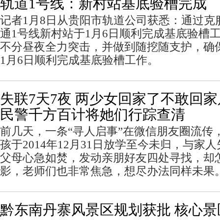
轨道1号线：新村站基底验槽完成
记者1月8日从贵阳市轨道公司获悉：通过克
通1号线新村站于1月6日顺利完成基底验槽
不分昼夜全力突击，并做到随挖随支护，确
1月6日顺利完成基底验槽工作。
失联7天7夜 两少女回家了不敢回家
民警千方百计将她们行踪查清
前几天，一条“寻人启事”在微信朋友圈流传
孩于2014年12月31日放学至今未归，与家
父母心急如焚，发动亲朋好友四处寻找，却
影，老师们也非常焦急，想尽办法同样未果
黔东南丹寨风景区规划获批 核心