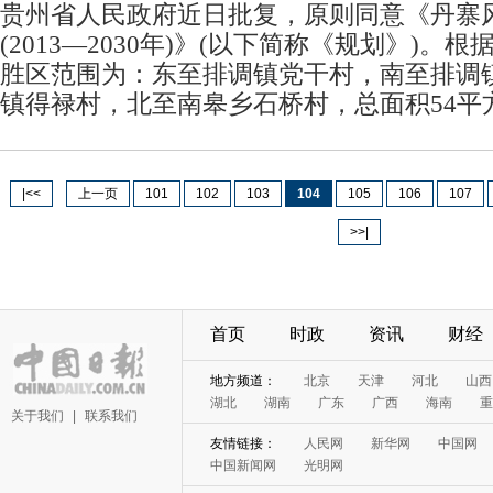
贵州省人民政府近日批复，原则同意《丹寨
(2013—2030年)》(以下简称《规划》)。
胜区范围为：东至排调镇党干村，南至排调
镇得禄村，北至南皋乡石桥村，总面积54平
|<<
上一页
101
102
103
104
105
106
107
>>|
首页
时政
资讯
财经
关于我们
|
联系我们