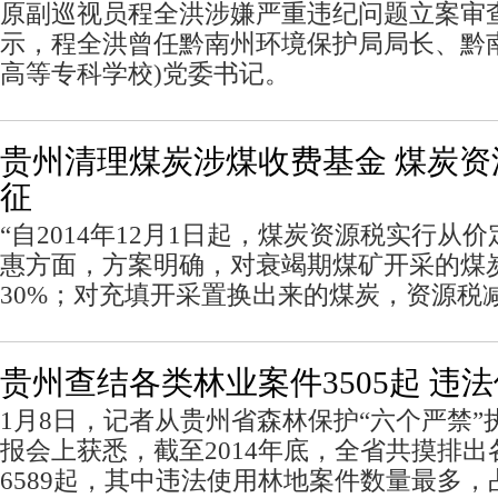
原副巡视员程全洪涉嫌严重违纪问题立案审
示，程全洪曾任黔南州环境保护局局长、黔
高等专科学校)党委书记。
贵州清理煤炭涉煤收费基金 煤炭
征
“自2014年12月1日起，煤炭资源税实行从
惠方面，方案明确，对衰竭期煤矿开采的煤
30%；对充填开采置换出来的煤炭，资源税减
贵州查结各类林业案件3505起 违
1月8日，记者从贵州省森林保护“六个严禁
报会上获悉，截至2014年底，全省共摸排
6589起，其中违法使用林地案件数量最多