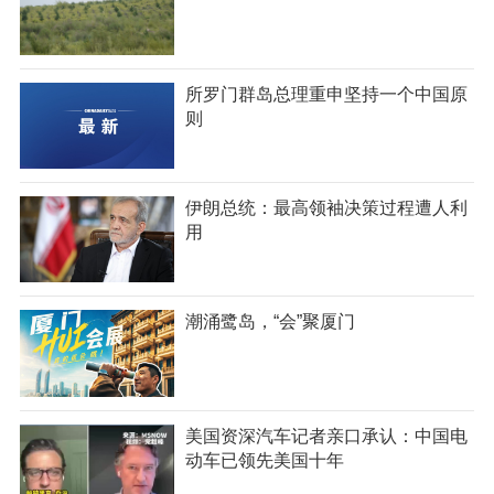
所罗门群岛总理重申坚持一个中国原
则
伊朗总统：最高领袖决策过程遭人利
用
潮涌鹭岛，“会”聚厦门
美国资深汽车记者亲口承认：中国电
动车已领先美国十年