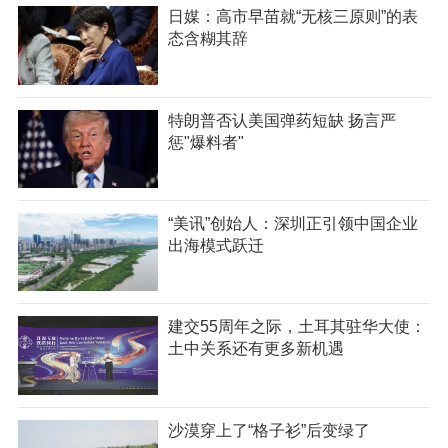
日媒：高市早苗就“无核三原则”的表
态含糊其辞
特朗普否认美国弹药短缺 扬言严
惩"爆料者"
“美讯”创始人：深圳正引领中国企业
出海模式跃迁
建交55周年之际，土耳其驻华大使：
土中关系还有更多新机遇
沙漠穿上了“格子衫”后变绿了