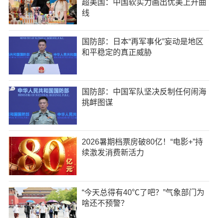
超美国：中国软实力画出优美上升曲
线
国防部：日本“再军事化”妄动是地区
和平稳定的真正威胁
国防部：中国军队坚决反制任何闹海
挑衅图谋
2026暑期档票房破80亿！“电影+”持
续激发消费新活力
“今天总得有40℃了吧？”气象部门为
啥还不预警？