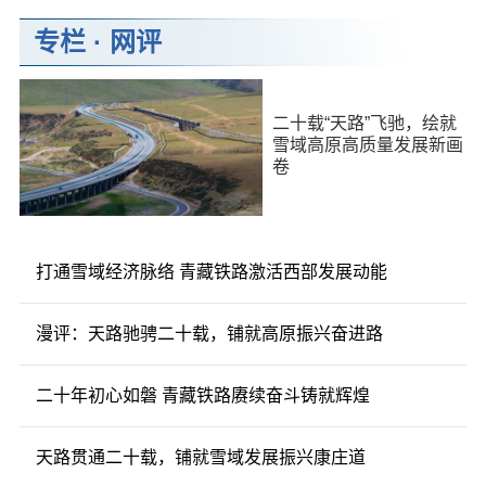
专栏
·
网评
二十载“天路”飞驰，绘就
雪域高原高质量发展新画
卷
打通雪域经济脉络 青藏铁路激活西部发展动能
漫评：天路驰骋二十载，铺就高原振兴奋进路
二十年初心如磐 青藏铁路赓续奋斗铸就辉煌
天路贯通二十载，铺就雪域发展振兴康庄道