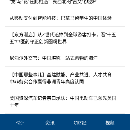
“龙”与“花”在此相遇：冀西北的“古文化熔炉”
从移动支付到智能科技：巴拿马留学生的中国体验
【东方潮启】从Z世代追捧到全球游客打卡，看“十五
五”中医药守正创新圈粉世界
尼泊尔外交官：中国堪称一站式购物的海洋
【中国那些事儿】基建赋能、产业共进、人才共育
中非务实合作赢得非洲青年高度认同
美国资深汽车记者亲口承认：中国电动车已领先美国
十年
时评
资讯
C财经
视频