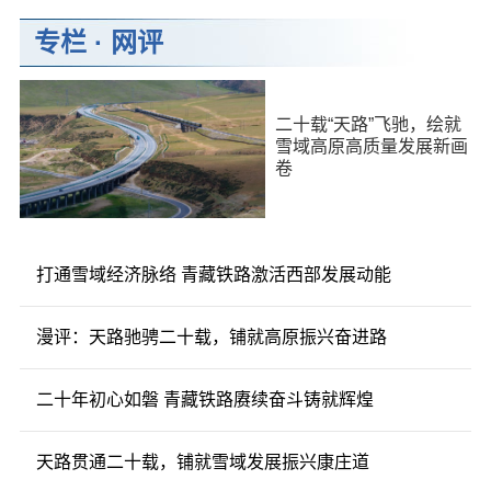
专栏
·
网评
二十载“天路”飞驰，绘就
雪域高原高质量发展新画
卷
打通雪域经济脉络 青藏铁路激活西部发展动能
漫评：天路驰骋二十载，铺就高原振兴奋进路
二十年初心如磐 青藏铁路赓续奋斗铸就辉煌
天路贯通二十载，铺就雪域发展振兴康庄道