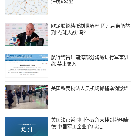
深度9公里
欧足联继续抵制世界杯 因凡蒂诺能熬
到“点球大战”吗？
航行警告！南海部分海域进行军事训
练 禁止驶入
美国移民执法人员机场抓捕案例激增
美国法官暂时叫停五角大楼对药明康
德“中国军工企业”的认定