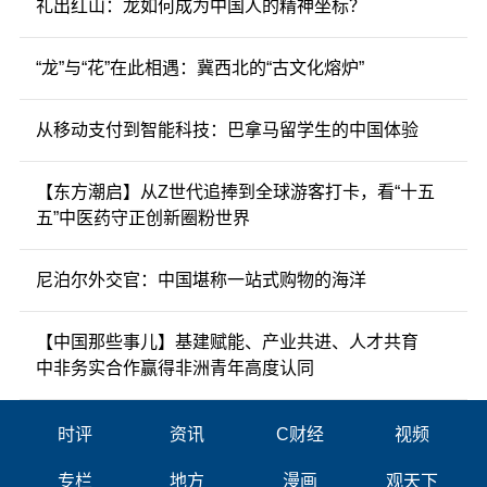
礼出红山：龙如何成为中国人的精神坐标？
“龙”与“花”在此相遇：冀西北的“古文化熔炉”
从移动支付到智能科技：巴拿马留学生的中国体验
【东方潮启】从Z世代追捧到全球游客打卡，看“十五
五”中医药守正创新圈粉世界
尼泊尔外交官：中国堪称一站式购物的海洋
【中国那些事儿】基建赋能、产业共进、人才共育
中非务实合作赢得非洲青年高度认同
时评
资讯
C财经
视频
专栏
地方
漫画
观天下