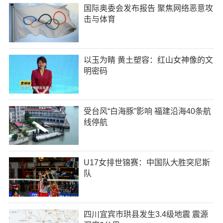
国际奥委会发布报告 聚焦网络恶意攻
击与体育
以玉为睛 黄土塑容：红山女神像的文
明密码
受台风“白海豚”影响 福建沿海40条航
线停航
U17女排世锦赛：中国队大胜突尼斯
队
四川宜宾市珙县发生3.4级地震 震源