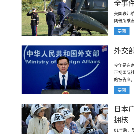
全事
美国联邦
朗普所乘
要闻
外交
今年是东
正视国际
的被告席
要闻
日本
拥核
81年后，