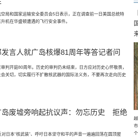
件
航空局和国家运输安全委员会5日表示，正在调查前一日美国总统特
直升机在华盛顿遭遇的飞行安全事件。
来
部发言人就广岛核爆81周年等答记者问
京审判开庭80周年。历史的审判仍未结束，日方应对历史心怀敬畏，
社会关切，切实履行不扩散核武器的国际法义务，不要再次走向历史
。
广岛废墟旁响起抗议声：勿忘历史 拒绝
越
市
个
反对日本“核武装”、呼吁日本坚守和平的声音一遍遍回荡在圆顶屋