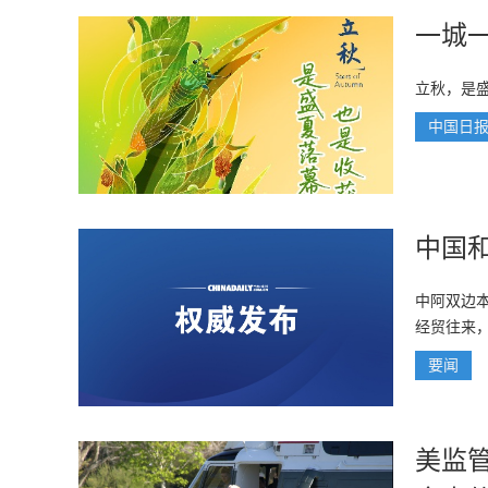
一城
立秋，是
中国日
中国
中阿双边
经贸往来
要闻
美监