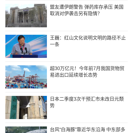
盟友遭伊朗警告 弹药库存承压 美国
取消对伊袭击另有隐情？
王巍：红山文化说明文明的路径不止
一条
超30万亿元！今年前7月我国货物贸
易进出口延续增长态势
日本二季度3次干预汇市未改日元颓
势
台风“白海豚”靠近华东沿海 中东部多