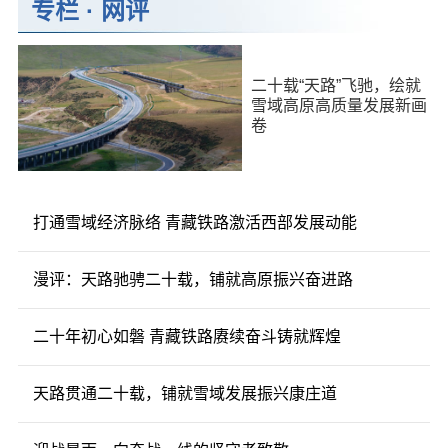
专栏
·
网评
二十载“天路”飞驰，绘就
雪域高原高质量发展新画
卷
打通雪域经济脉络 青藏铁路激活西部发展动能
漫评：天路驰骋二十载，铺就高原振兴奋进路
二十年初心如磐 青藏铁路赓续奋斗铸就辉煌
天路贯通二十载，铺就雪域发展振兴康庄道