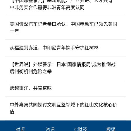
【中国那些事儿】基建赋能、产业共进、人才共育
中非务实合作赢得非洲青年高度认同
美国资深汽车记者亲口承认：中国电动车已领先美国
十年
从福建到赤道，中印尼青年携手守护红树林
【世界说】外媒警示：日本“国家情报局”成为推倒战
后制衡机制危险之举
跨越重洋，共赏京味
中外嘉宾共同探讨文明互鉴视域下的红山文化核心价
值
时评
资讯
C财经
视频